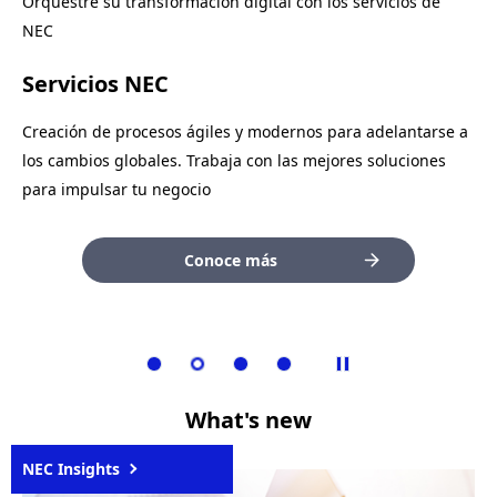
Identidad Digital
Desarrollamos Soluciones para Tu
¿Cómo mantienes actualizado tu radar tecnológico?
Orquestre su transformación digital con los servicios de
NEC
Ciudad
¡Únete a nuestra comunidad NEC!
Una experiencia óptima en la identificación
Servicios NEC
Asegurando entornos conectados, seguros y eficientes.
Cada mes, enviamos un resumen de información,
Más información
actualizaciones de NEC y tendencias tecnológicas que
Creación de procesos ágiles y modernos para adelantarse a
Más información
deben estar en tu radar.
los cambios globales. Trabaja con las mejores soluciones
para impulsar tu negocio
Suscríbete
Conoce más
What's new
NEC Insights